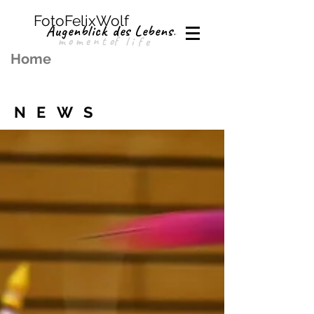
FotoFelixWolf
Augenblick des Lebens.
moment
of
life
Home
NEWS