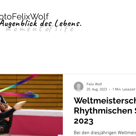
otoFelixWolf
Augenblick des Lebens.
moment
of
life
Felix Wolf
25. Aug. 2023
1 Min. Lesezeit
Weltmeistersc
Rhythmischen 
2023
Bei den diesjährigen Weltmeisterschaften der