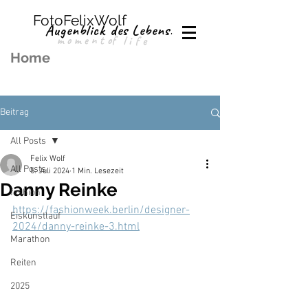
FotoFelixWolf
Augenblick des Lebens.
moment
of
life
Home
Beitrag
All Posts
Felix Wolf
All Posts
5. Juli 2024
1 Min. Lesezeit
Danny Reinke
fashion
https://fashionweek.berlin/designer-
Eiskunstlauf
2024/danny-reinke-3.html
Marathon
Reiten
2025