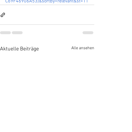
C69F46906A53}&sortBy=relevant&st=11
Alle ansehen
Aktuelle Beiträge