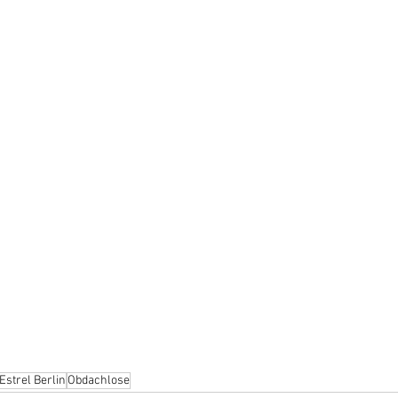
Estrel Berlin
Obdachlose