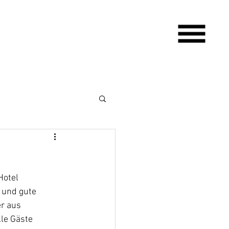
Hotel 
 und gute 
r aus 
le Gäste 