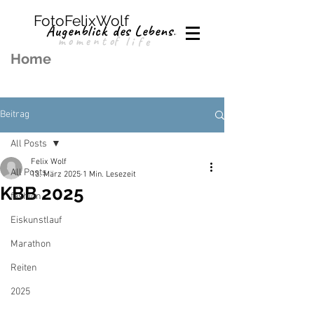
FotoFelixWolf
Augenblick des Lebens.
moment
of
life
Home
Beitrag
All Posts
Felix Wolf
All Posts
13. März 2025
1 Min. Lesezeit
KBB 2025
fashion
Eiskunstlauf
Marathon
Reiten
2025