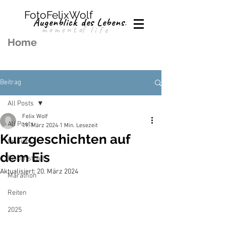
FotoFelixWolf
Augenblick des Lebens.
moment
of
life
Home
Beitrag
All Posts
Felix Wolf
All Posts
19. März 2024
1 Min. Lesezeit
Kurzgeschichten auf
fashion
dem Eis
Eiskunstlauf
Aktualisiert:
20. März 2024
Marathon
Reiten
2025