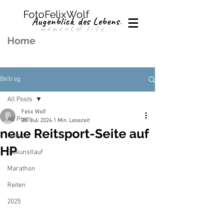
FotoFelixWolf
Augenblick des Lebens.
moment
of
life
Home
Beitrag
All Posts
Felix Wolf
All Posts
30. Juli 2024
1 Min. Lesezeit
neue Reitsport-Seite auf
fashion
HP
Eiskunstlauf
Marathon
Reiten
2025