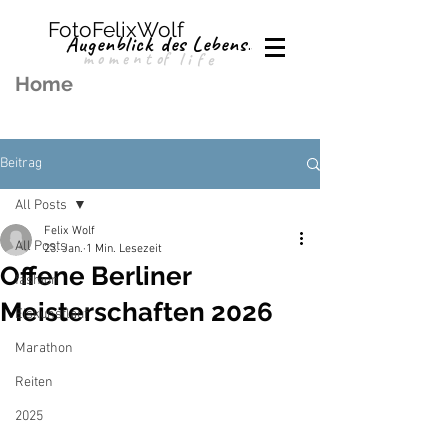
FotoFelixWolf
Augenblick des Lebens.
moment
of
life
Home
Beitrag
All Posts
Felix Wolf
All Posts
23. Jan.
1 Min. Lesezeit
Offene Berliner
fashion
Meisterschaften 2026
Eiskunstlauf
Marathon
Reiten
2025