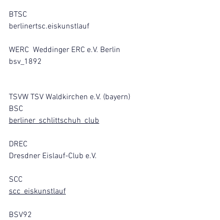
BTSC
berlinertsc.eiskunstlauf
WERC  Weddinger ERC e.V. Berlin
bsv_1892
TSVW TSV Waldkirchen e.V. (bayern)
BSC
berliner_schlittschuh_club
DREC
Dresdner Eislauf-Club e.V.
SCC
scc_eiskunstlauf
BSV92