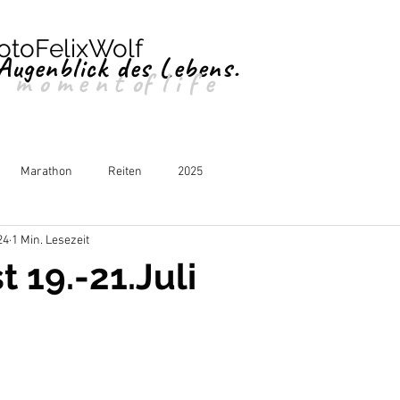
otoFelixWolf
Augenblick des Lebens.
moment
of
life
Marathon
Reiten
2025
24
1 Min. Lesezeit
 19.-21.Juli